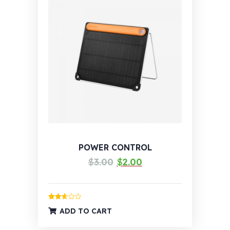
POWER CONTROL
Izvorna
Trenutna
$
3.00
$
2.00
cijena
cijena
bila
je:
je:
$2.00.
Ocijenjeno
ADD TO CART
2.66
$3.00.
od 5