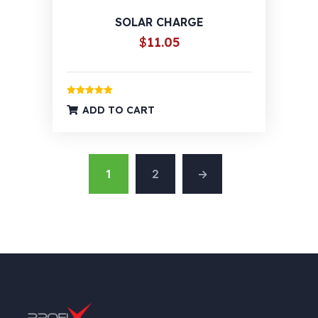
SOLAR CHARGE
$
11.05
Ocijenjeno
ADD TO CART
5.00
od 5
1
2
→