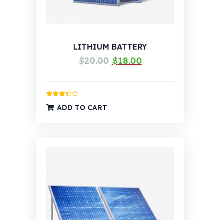
LITHIUM BATTERY
Izvorna
Trenutna
$
20.00
$
18.00
cijena
cijena
bila
je:
je:
$18.00.
Ocijenjeno
ADD TO CART
3.39
od
$20.00.
5