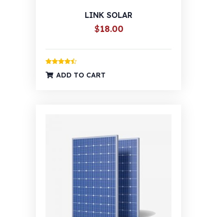
LINK SOLAR
$
18.00
Ocijenjeno
ADD TO CART
4.50
od 5