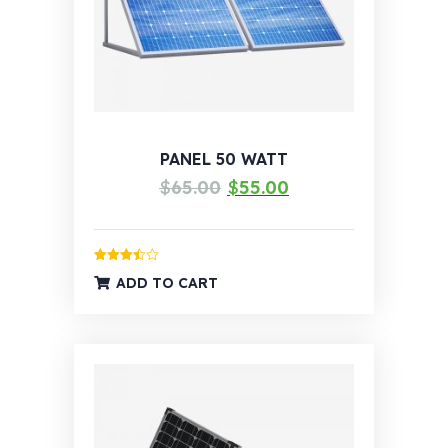
PANEL 50 WATT
Izvorna
Trenutna
$
65.00
$
55.00
cijena
cijena
bila
je:
je:
$55.00.
Ocijenjeno
ADD TO CART
3.46
od
$65.00.
5