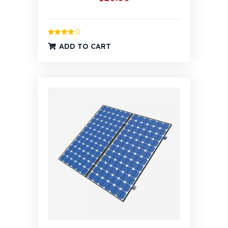
Ocijenjeno
ADD TO CART
4.00
od 5