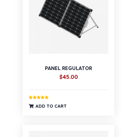
PANEL REGULATOR
$
45.00
Ocijenjeno
ADD TO CART
5.00
od 5