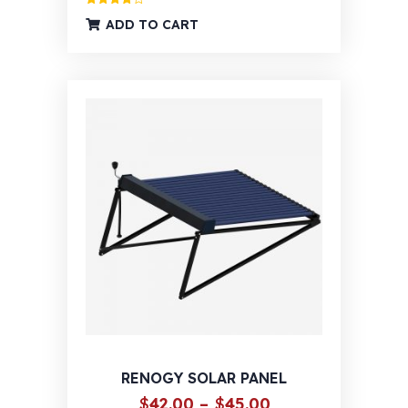
Ocijenjeno
ADD TO CART
4.00
od 5
RENOGY SOLAR PANEL
Raspon
$
42.00
–
$
45.00