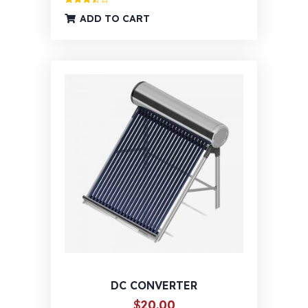
Ocijenjeno
ADD TO CART
3.50
od
5
DC CONVERTER
$
20.00