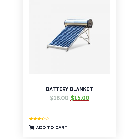
BATTERY BLANKET
Izvorna
Trenutna
$
18.00
$
16.00
cijena
cijena
bila
je:
je:
$16.00.
Ocijenjeno
ADD TO CART
3.33
od
$18.00.
5