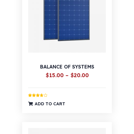
BALANCE OF SYSTEMS
Raspon
$
15.00
–
$
20.00
cijena:
od
$15.00
Ocijenjeno
ADD TO CART
3.67
od
do
5
$20.00