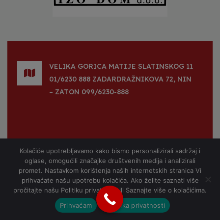
VELIKA GORICA
MATIJE SLATINSKOG 11
01/6230 888
ZADAR
DRAŽNIKOVA 72,
NIN
– ZATON
099/6230-888
INFO@PROFI-SOLARI.COM
Kolačiće upotrebljavamo kako bismo personalizirali sadržaj i
099/6230-888
098/238-004
01/6230 888
oglase, omogućili značajke društvenih medija i analizirali
promet. Nastavkom korištenja naših internetskih stranica Vi
prihvaćate našu upotrebu kolačića. Ako želite saznati više
pročitajte našu Politiku privatnosti ili Saznajte više o kolačićima.
D.I.D. D.O.O.
VELIKA GORICA
OIB
Prihvaćam
Politika privatnosti
14025827146