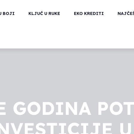
U BOJI
KLJUČ U RUKE
EKO KREDITI
NAJČE
E GODINA PO
NVESTICIJE 