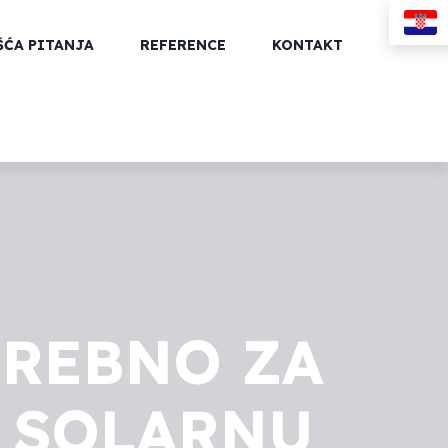
ŠĆA PITANJA
REFERENCE
KONTAKT
TREBNO ZA
U SOLARNU