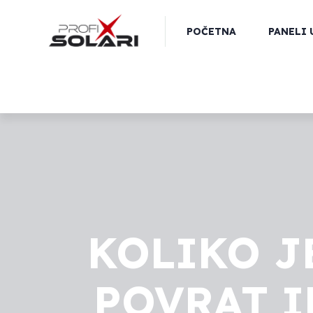
POČETNA
PANELI 
KOLIKO J
POVRAT I