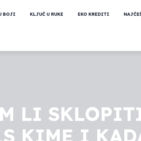
U BOJI
KLJUČ U RUKE
EKO KREDITI
NAJČE
M LI SKLOPIT
S KIME I KADA