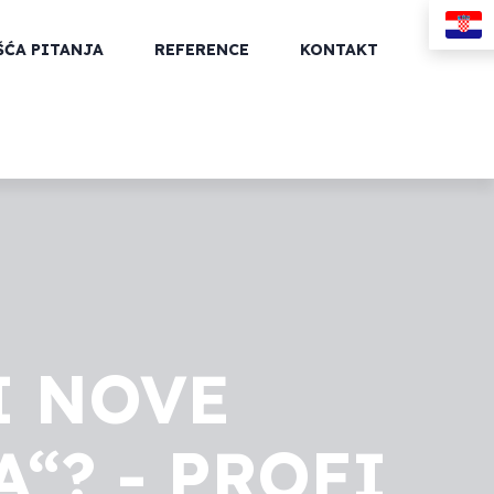
ŠĆA PITANJA
REFERENCE
KONTAKT
I NOVE
“? - PROFI