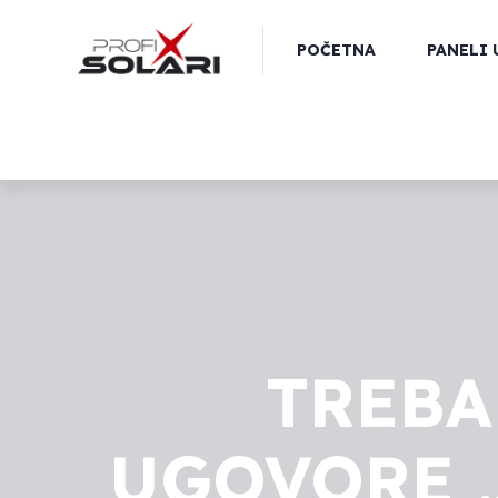
POČETNA
PANELI 
TREBA
UGOVORE „