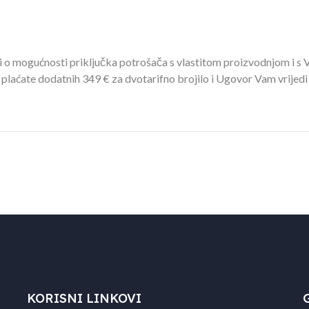
 mogućnosti priključka potrošača s vlastitom proizvodnjom i s Va
plaćate dodatnih 349 € za dvotarifno brojilo i Ugovor Vam vrijedi
KORISNI LINKOVI