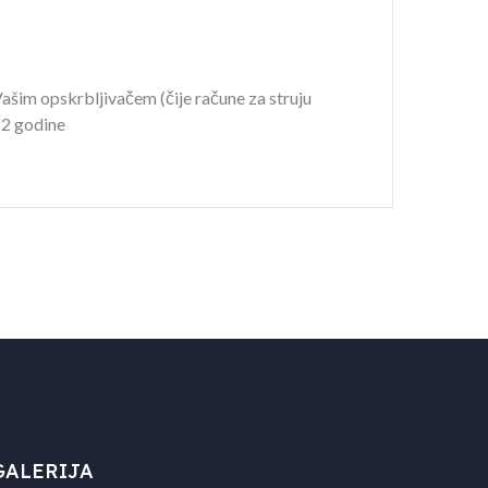
šim opskrbljivačem (čije račune za struju
 2 godine
GALERIJA