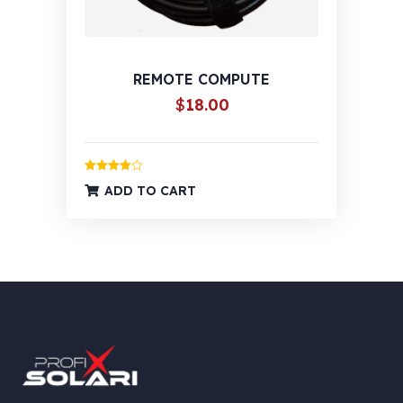
REMOTE COMPUTE
$
18.00
Ocijenjeno
ADD TO CART
4.00
od 5