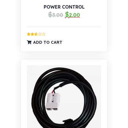
POWER CONTROL
$
$
Izvorna
Trenutna
3.00
2.00
cijena
cijena
bila
je:
je:
$2.00.
Ocijenjeno
ADD TO CART
2.66
$3.00.
od 5