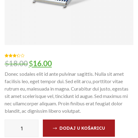
$
18.00
$
16.00
Korisničke
3
Izvorna
Trenutna
ocjene:
cijena
cijena
3.33
od
ukupno
Donec sodales elit id ante pulvinar sagittis. Nulla sit amet
bila
je:
5 (
korisnika)
facilisis leo, eget tempor dui. Sed elit arcu, porttitor vitae
je:
$16.00.
$18.00.
rutrum eu, malesuada in magna. Curabitur dui justo, egestas
sit amet scelerisque vel, tincidunt id augue. Sed maximus mi
nec ullamcorper aliquam. Proin finibus erat feugiat dolor
blandit, ac dignissim libero volutpat.
Battery
DODAJ U KOŠARICU
Blanket
količina