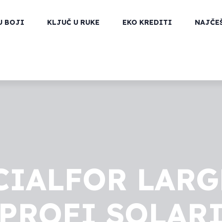
U BOJI
KLJUČ U RUKE
EKO KREDITI
NAJČE
IALFOR LARGE
PROFI SOLAR