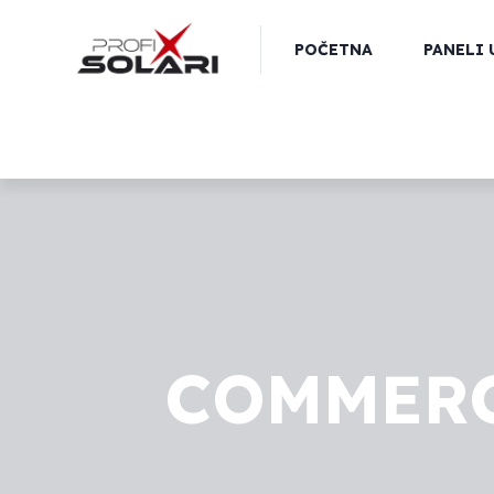
POČETNA
PANELI 
COMMERC