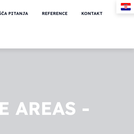
ŠĆA PITANJA
REFERENCE
KONTAKT
 AREAS -
I